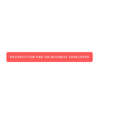
< Retour aux offres
PROSPECTION PAR UN BUSINESS DEVELOPER
Prospection
Multicanale
Premium
À partir de 2490€/mois