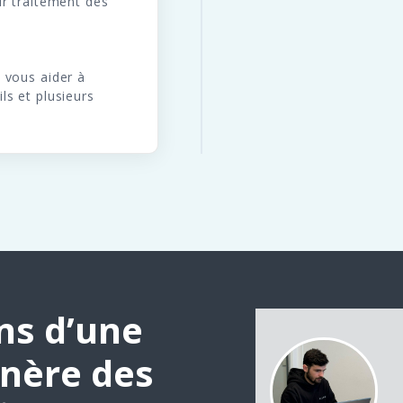
ur traitement des
 vous aider à
ls et plusieurs
ns d’une
énère des