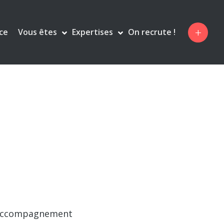
+
Vous êtes
Expertises
ce
On recrute !


n accompagnement