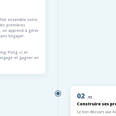
finit ensemble votre
 les premières
, on apprend à gérer
 sans bégayer.
Ping-Pong ») et
langage et gagner en
02
/03
Construire ses pr
Le bon discours aux b