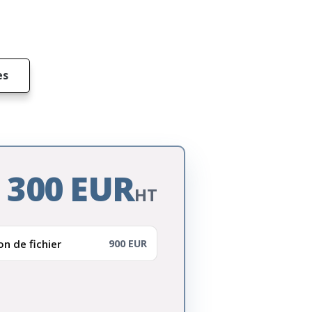
es
 300 EUR
HT
on de fichier
900 EUR