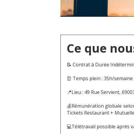
Ce que nou
📝 Contrat à Durée Indétermin
⏰ Temps plein : 35h/semaine (
📍Lieu : 49 Rue Servient, 690
💰Rémunération globale selon
Tickets Restaurant + Mutuell
💻Télétravail possible après va