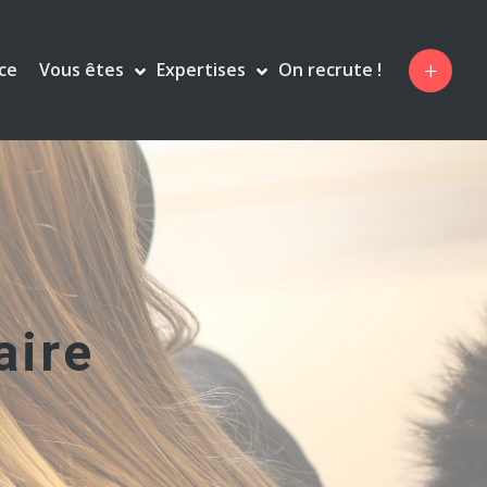
+
Vous êtes
Expertises
ce
On recrute !


aire