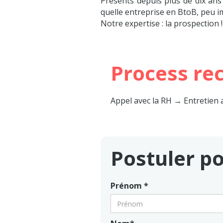
Présents depuis plus de dix an
quelle entreprise en BtoB, peu im
Notre expertise : la prospection !
Process re
Appel avec la RH
→
Entretien 
Postuler po
Prénom *