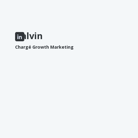
Kalvin
Chargé Growth Marketing
AIME
Les crêpes
Les points de vue
N'AIME PAS
Les boissons gazeuses
Les créneaux