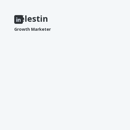
Célestin
Growth Marketer
AIME
Voyager
Lire
Les animaux
N'AIME PAS
Ne pas avoir de café
La foule
La canicule