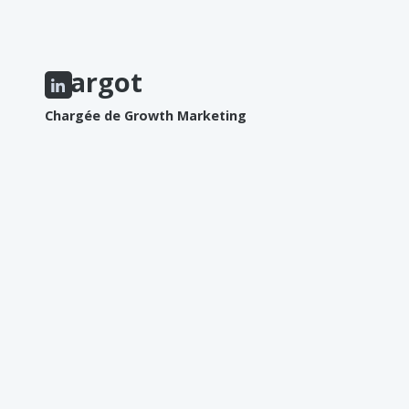
Margot
Chargée de Growth Marketing
AIME
La photographie
Le dessin
La cuisine
N'AIME PAS
Les films d'horreur
La musique techno
Les incohérences scénaristiques