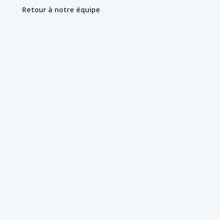
Retour à notre équipe
AIME
Rire
La musique (ancien pianiste et
très mélophile)
La famille
N'AIME PAS
La hauteur
Les épinards & les bananes
Les petites bêtes