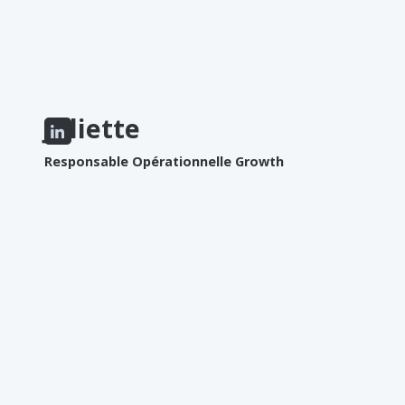
Juliette
Responsable Opérationnelle Growth
AIME
Le sport
Les voyages
Les tatouages
N'AIME PAS
L'hiver
La télé