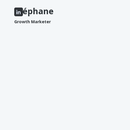
Stéphane
Growth Marketer
AIME
Découvrir de nouvelles cultures
Le rugby
Tester de nouvelles recettes
N'AIME PAS
Les courses d'orientation
Les gens en retard
Les fruits de mer